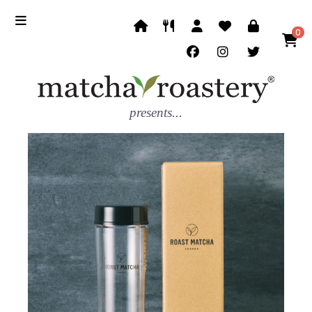
0
presents...