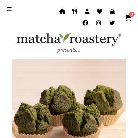
0
presents...