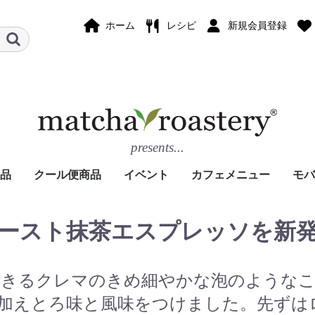
ホーム
レシピ
新規会員登録
presents...
品
クール便商品
イベント
カフェメニュー
モバ
ドリンク
スイーツ
ランチ
ドリ
スイ
ブラ
ースト抹茶エスプレッソを新
できるクレマのきめ細やかな泡のようなこ
加えとろ味と風味をつけました。先ずは