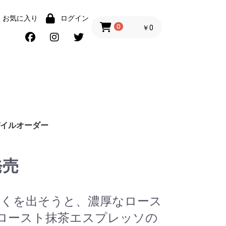
お気に入り
ログイン
0
￥0
イルオーダー
ンク
ーツ
ンチ
発売
くを出そうと、濃厚なロース
ロースト抹茶エスプレッソの