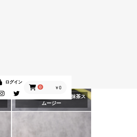
おから抹茶パンケーキ（油、小
麦粉不使用）
抹茶のガトーショコラ